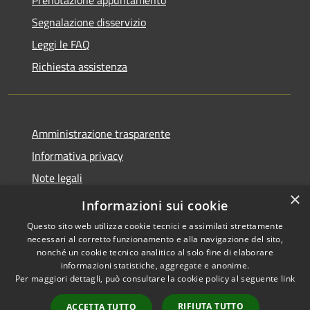
Segnalazione disservizio
Leggi le FAQ
Richiesta assistenza
Amministrazione trasparente
Informativa privacy
Note legali
×
Dichiarazione di accessibilità
Informazioni sui cookie
Questo sito web utilizza cookie tecnici e assimilati strettamente
necessari al corretto funzionamento e alla navigazione del sito,
nonché un cookie tecnico analitico al solo fine di elaborare
informazioni statistiche, aggregate e anonime.
RSS
Copyright © 2026 • Comune di
Per maggiori dettagli, può consultare la cookie policy al seguente
link
Accessibilità
Novara di Sicilia • Powered by
Privacy
Municipium
Accesso
•
RIFIUTA TUTTO
ACCETTA TUTTO