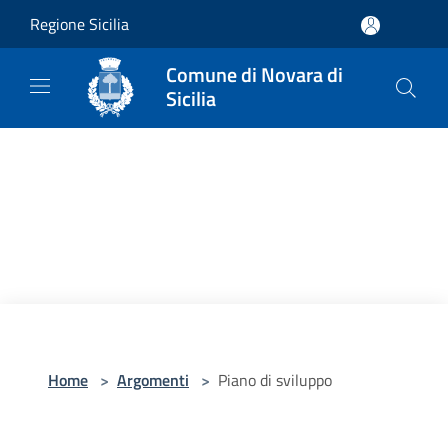
Salta al contenuto principale
Regione Sicilia
Comune di Novara di
Sicilia
Home
>
Argomenti
>
Piano di sviluppo