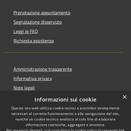
Prenotazione appuntamento
Segnalazione disservizio
Leggi le FAQ
Richiesta assistenza
Amministrazione trasparente
Informativa privacy
Note legali
×
Dichiarazione di accessibilità
Informazioni sui cookie
Questo sito web utilizza cookie tecnici e assimilati strettamente
necessari al corretto funzionamento e alla navigazione del sito,
nonché un cookie tecnico analitico al solo fine di elaborare
informazioni statistiche, aggregate e anonime.
RSS
Copyright © 2026 • Comune di
Per maggiori dettagli, può consultare la cookie policy al seguente
link