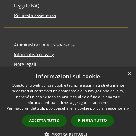
Leggi le FAQ
Richiesta assistenza
Amministrazione trasparente
Informativa privacy
Note legali
×
Dichiarazione di accessibilità
Informazioni sui cookie
Questo sito web utilizza cookie tecnici e assimilati strettamente
necessari al corretto funzionamento e alla navigazione del sito,
nonché un cookie tecnico analitico al solo fine di elaborare
informazioni statistiche, aggregate e anonime.
RSS
Copyright © 2026 • Comune di
Per maggiori dettagli, può consultare la cookie policy al seguente
link
Accessibilità
Novara di Sicilia • Powered by
Privacy
Municipium
Accesso
•
RIFIUTA TUTTO
ACCETTA TUTTO
Cookie
redazione
Mappa del sito
MOSTRA DETTAGLI