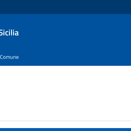
icilia
il Comune