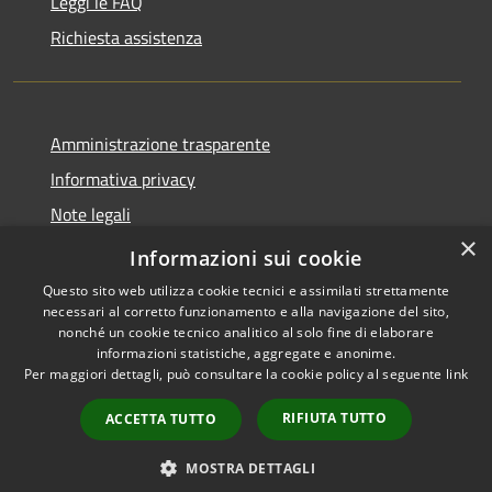
Leggi le FAQ
Richiesta assistenza
Amministrazione trasparente
Informativa privacy
Note legali
×
Dichiarazione di accessibilità
Informazioni sui cookie
Questo sito web utilizza cookie tecnici e assimilati strettamente
necessari al corretto funzionamento e alla navigazione del sito,
nonché un cookie tecnico analitico al solo fine di elaborare
informazioni statistiche, aggregate e anonime.
RSS
Copyright © 2026 • Comune di
Per maggiori dettagli, può consultare la cookie policy al seguente
link
Accessibilità
Novara di Sicilia • Powered by
Privacy
Municipium
Accesso
•
RIFIUTA TUTTO
ACCETTA TUTTO
Cookie
redazione
Mappa del sito
MOSTRA DETTAGLI