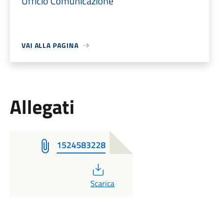
Ufficio Comunicazione
VAI ALLA PAGINA
Allegati
1524583228
PDF
Scarica