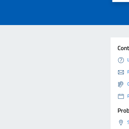
Cont
Prob