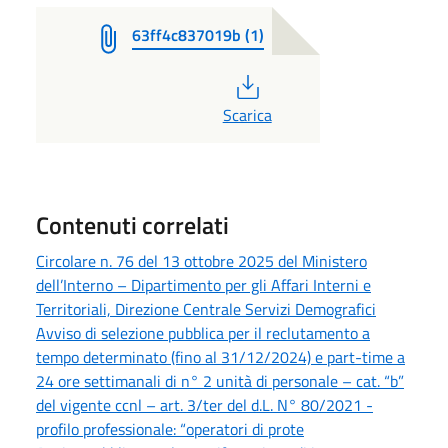
63ff4c837019b (1)
PDF
Scarica
Contenuti correlati
Circolare n. 76 del 13 ottobre 2025 del Ministero
dell’Interno – Dipartimento per gli Affari Interni e
Territoriali, Direzione Centrale Servizi Demografici
Avviso di selezione pubblica per il reclutamento a
tempo determinato (fino al 31/12/2024) e part-time a
24 ore settimanali di n° 2 unità di personale – cat. “b”
del vigente ccnl – art. 3/ter del d.L. N° 80/2021 -
profilo professionale: “operatori di prote