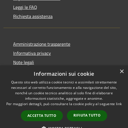
Leggi le FAQ
Richiesta assistenza
Amministrazione trasparente
Informativa privacy
Note legali
×
Dichiarazione di accessibilità
Informazioni sui cookie
Questo sito web utilizza cookie tecnici e assimilati strettamente
necessari al corretto funzionamento e alla navigazione del sito,
nonché un cookie tecnico analitico al solo fine di elaborare
informazioni statistiche, aggregate e anonime.
RSS
Copyright © 2026 • Comune di
Per maggiori dettagli, può consultare la cookie policy al seguente
link
Accessibilità
Novara di Sicilia • Powered by
Privacy
Municipium
Accesso
•
RIFIUTA TUTTO
ACCETTA TUTTO
Cookie
redazione
Mappa del sito