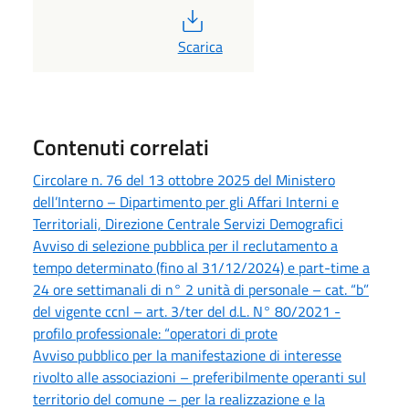
PDF
Scarica
Contenuti correlati
Circolare n. 76 del 13 ottobre 2025 del Ministero
dell’Interno – Dipartimento per gli Affari Interni e
Territoriali, Direzione Centrale Servizi Demografici
Avviso di selezione pubblica per il reclutamento a
tempo determinato (fino al 31/12/2024) e part-time a
24 ore settimanali di n° 2 unità di personale – cat. “b”
del vigente ccnl – art. 3/ter del d.L. N° 80/2021 -
profilo professionale: “operatori di prote
Avviso pubblico per la manifestazione di interesse
rivolto alle associazioni – preferibilmente operanti sul
territorio del comune – per la realizzazione e la