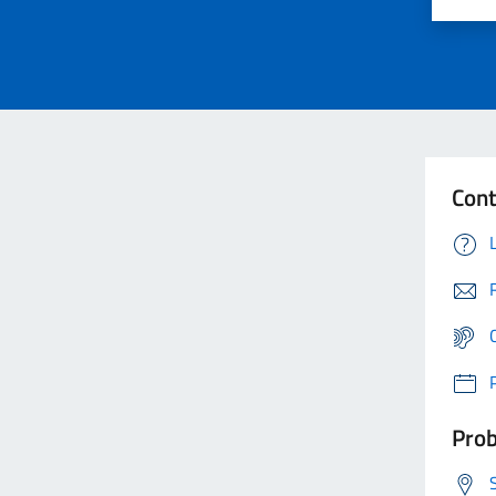
Cont
Prob