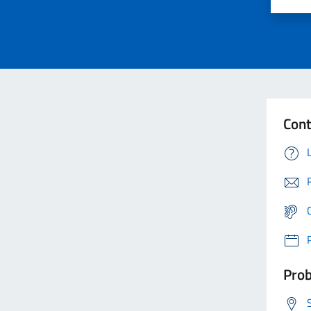
Cont
Prob