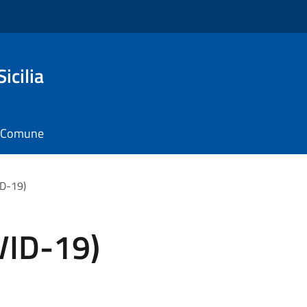
icilia
il Comune
ID-19)
VID-19)