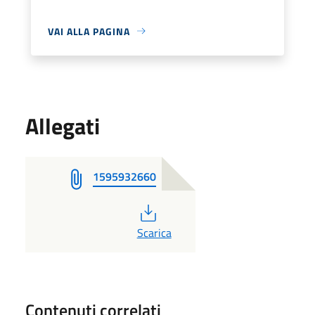
VAI ALLA PAGINA
Allegati
1595932660
PDF
Scarica
Contenuti correlati