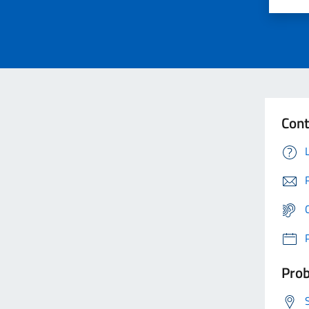
Cont
Prob