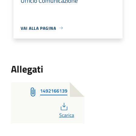
Ufficio Comunicazione
VAI ALLA PAGINA
Allegati
1492166139
PDF
Scarica