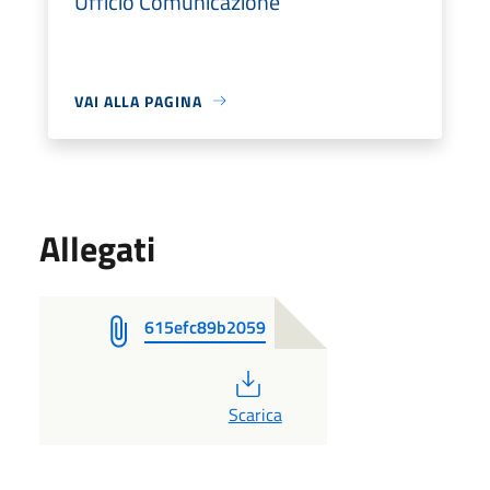
Ufficio Comunicazione
VAI ALLA PAGINA
Allegati
615efc89b2059
PDF
Scarica