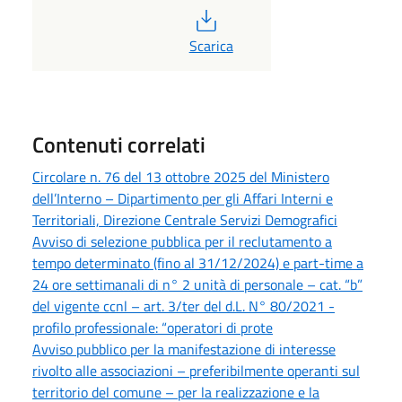
PDF
Scarica
Contenuti correlati
Circolare n. 76 del 13 ottobre 2025 del Ministero
dell’Interno – Dipartimento per gli Affari Interni e
Territoriali, Direzione Centrale Servizi Demografici
Avviso di selezione pubblica per il reclutamento a
tempo determinato (fino al 31/12/2024) e part-time a
24 ore settimanali di n° 2 unità di personale – cat. “b”
del vigente ccnl – art. 3/ter del d.L. N° 80/2021 -
profilo professionale: “operatori di prote
Avviso pubblico per la manifestazione di interesse
rivolto alle associazioni – preferibilmente operanti sul
territorio del comune – per la realizzazione e la