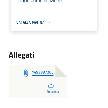
Ufficio Comunicazione
VAI ALLA PAGINA
Allegati
1493887265
PDF
Scarica