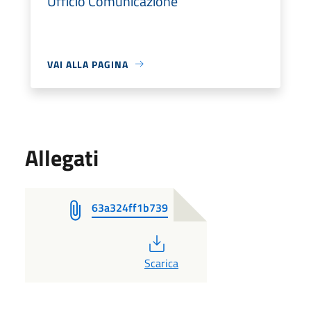
Ufficio Comunicazione
VAI ALLA PAGINA
Allegati
63a324ff1b739
PDF
Scarica