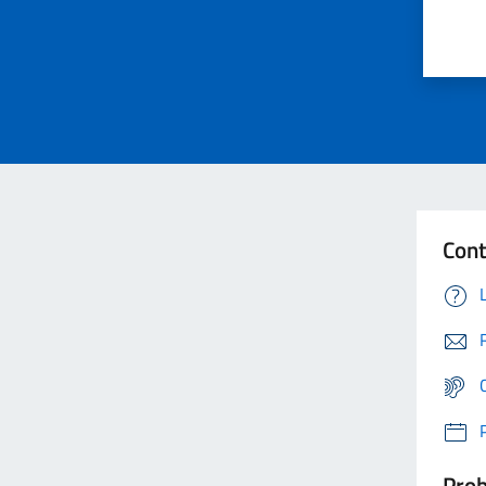
Cont
Prob