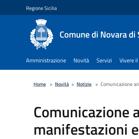
Salta al contenuto principale
Regione Sicilia
Comune di Novara di S
Amministrazione
Novità
Servizi
Vivere 
Home
>
Novità
>
Notizie
>
Comunicazione ann
Comunicazione 
manifestazioni e