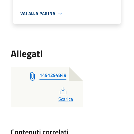
VAI ALLA PAGINA
Allegati
1491294849
PDF
Scarica
Contenuti correlati