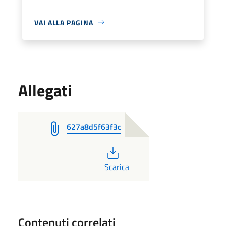
VAI ALLA PAGINA
Allegati
627a8d5f63f3c
PDF
Scarica
Contenuti correlati