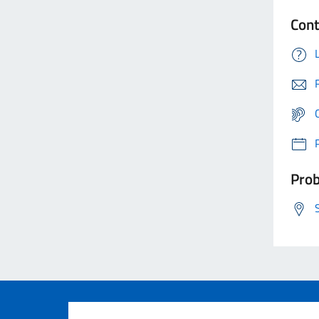
Cont
Prob