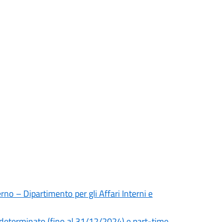
rno – Dipartimento per gli Affari Interni e
 determinato (fino al 31/12/2024) e part-time