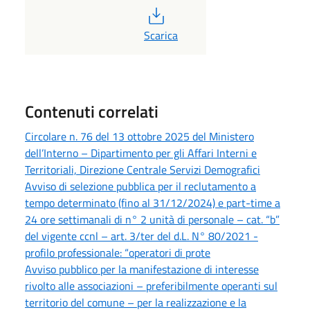
PDF
Scarica
Contenuti correlati
Circolare n. 76 del 13 ottobre 2025 del Ministero
dell’Interno – Dipartimento per gli Affari Interni e
Territoriali, Direzione Centrale Servizi Demografici
Avviso di selezione pubblica per il reclutamento a
tempo determinato (fino al 31/12/2024) e part-time a
24 ore settimanali di n° 2 unità di personale – cat. “b”
del vigente ccnl – art. 3/ter del d.L. N° 80/2021 -
profilo professionale: “operatori di prote
Avviso pubblico per la manifestazione di interesse
rivolto alle associazioni – preferibilmente operanti sul
territorio del comune – per la realizzazione e la