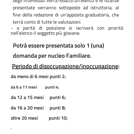
degli
interessati
verrà
redatto
un
elenco e le istanze
presentate verranno sottoposte ad istruttoria, al
fine della redazione di un’apposita graduatoria, che
terrà conto di tutte le
valutazioni.
- a parità di posizione si iscriverà con priorità
nell’elenco il soggetto più giovane.
Potrà essere presentata solo 1 (una)
domanda per nucleo Familiare.
Periodo di disoccupazione/inoccupazione
:
da meno di 6 mesi punti 2;
da 6 a 11 mesi
punti 4;
da 12 a 15 mesi
punti 6;
da 16 a 20 mesi
punti 8;
oltre 20 mesi
punti 10;