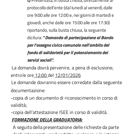
c)
Presentata,
in
busta
chiusa,
direttamente
al
protocollo
dell’ente
(dal
lunedì
al
venerdì,
dalle
ore 9:00 alle ore 12:00 e, nei giorni di martedì e
giovedì, anche dalle ore 15:00 alle ore 17:30)
riportando, sulla busta chiusa, la seguente
dicitura:
“
Domanda di partecipazione al Bando
per l’assegno civico comunale nell’ambito del
fondo di solidarietà per il potenziamento dei
servizi sociali”.
La domanda dovrà pervenire, a pena di esclusione,
entro
le
ore
12:00
del
12/01/2026
Le domande dovranno essere corredate dalla seguente
documentazione:
-copia di un documento di riconoscimento in corso di
validità;
-copia dell’attestazione ISEE in corso di validità.
FORMAZIONE DELLA GRADUATORIA:
A
seguito
della
presentazione
delle
richieste
da
parte