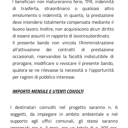
I
beneficiari
non
matureranno
ferie,
TFR,
indennità
di
trasferta,
straordinario
o
qualsiasi
altro
emolumento o indennità, in quanto, la prestazione
deve intendersi totalmente compensata mediante il
buono lavoro. Inoltre, non acquisiscono alcun diritto
di essere assunti in rapporto di lavoro
subordinato.
Il presente bando non vincola l’Amministrazione
all’attivazione dei contratti di prestazione
occasionali, riservandosi la facoltà indiscutibile di
prorogare, modificare o revocare il presente bando,
qualora se ne rilevasse la necessità o l’opportunità
per ragioni di pubblico interesse.
IMPORTO MENSILE E UTENTI COIVOLTI
I destinatari coinvolti nel progetto saranno n. 6
soggetti, da impiegare in ambito ambientale e nel
supporto agli uffici comunali, gli stessi saranno
impegnati per n. 3 mesi, per un totale di n. 300 ore,