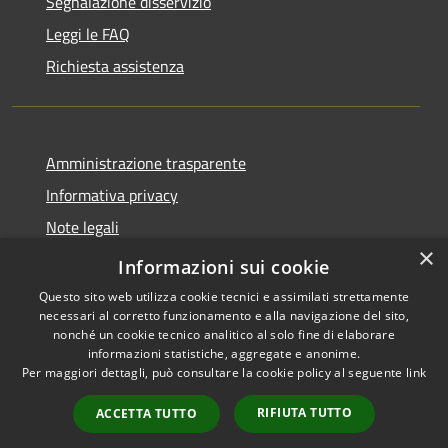
Segnalazione disservizio
Leggi le FAQ
Richiesta assistenza
Amministrazione trasparente
Informativa privacy
Note legali
×
Dichiarazione di accessibilità
Informazioni sui cookie
Questo sito web utilizza cookie tecnici e assimilati strettamente
necessari al corretto funzionamento e alla navigazione del sito,
nonché un cookie tecnico analitico al solo fine di elaborare
informazioni statistiche, aggregate e anonime.
RSS
Copyright © 2026 • Comune di
Per maggiori dettagli, può consultare la cookie policy al seguente
link
Accessibilità
Novara di Sicilia • Powered by
Privacy
Municipium
Accesso
•
RIFIUTA TUTTO
ACCETTA TUTTO
Cookie
redazione