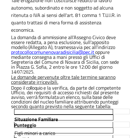
Tale erogazione non costituisce reddito di lavoro
autonomo, subordinato e non soggetto ad alcuna
ritenuta o IVA ai sensi dell'art. 81 comma 1 T.U.I.R. in
quanto trattasi di mera forma di assistenza
economica.
La domanda di
ammissione
all’Assegno Civico deve
essere redatta, a pena esclusione, sull'apposito
modello
(Allegato
A),
trasmessa
via
pec
all'indirizzo
protocollocomunenovaradisicilia@pec.it
oppure
mediante consegna a mani presso gli Uffici di
Segreteria del Comune di Novara di Sicilia, con
sede
in Piazza G. Sofia, 2 entro le ore 12:00 del giorno
.
14/07/2025
Le domande pervenute oltre tale termine saranno
considerate irricevibili.
Dopo
il
colloquio
e la verifica, da parte del competente
Ufficio, dei requisiti di accesso richiesti dal presente
avviso,
verrà
formulata
un
elenco,
sulla
base
delle
condizioni
del
nucleo
familiare
attribuendo punteggi
secondo quanto previsto nella seguente
tabella:
Situazione Familiare
Punteggio
Figli minori a carico