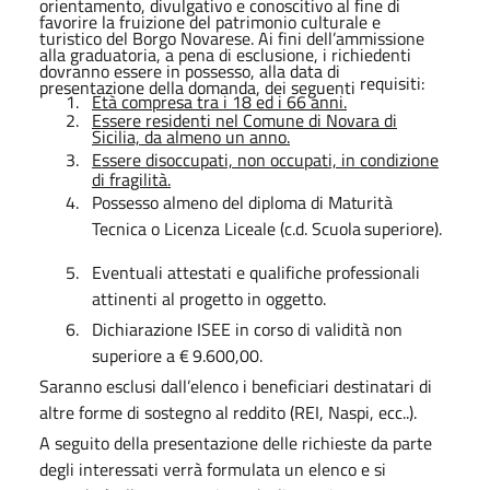
orientamento, divulgativo e conoscitivo al fine di
favorire la fruizione del patrimonio culturale e
turistico del Borgo Novarese. Ai fini dell’ammissione
alla graduatoria, a pena di esclusione, i richiedenti
dovranno essere in possesso, alla data di
requisiti:
presentazione della domanda, dei seguenti
1.
Età compresa tra i 18 ed i 66 anni.
2.
Essere residenti nel Comune di Novara di
Sicilia, da almeno un anno.
3.
Essere disoccupati, non occupati, in condizione
di fragilità.
4.
Possesso almeno del diploma di
Maturità
Tecnica o Licenza Liceale
(c.d. Scuola
superiore).
5.
Eventuali attestati e qualifiche professionali
attinenti al progetto in
oggetto.
6.
Dichiarazione ISEE in corso di validità non
superiore a €
9.600,00.
Saranno esclusi dall’elenco i beneficiari destinatari di
altre forme di sostegno al reddito (REI, Naspi, ecc..).
A seguito della presentazione delle richieste da parte
degli interessati verrà formulata un elenco e si