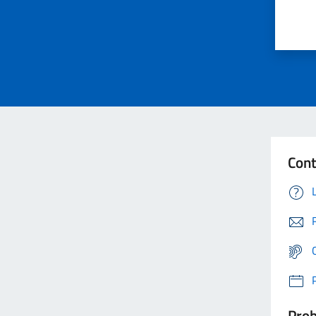
Cont
Prob