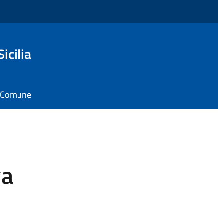
icilia
il Comune
va