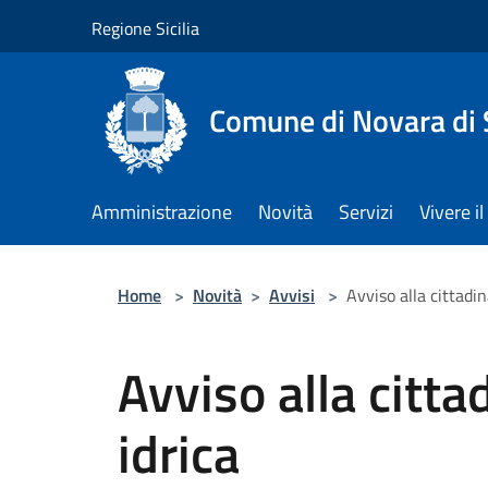
Salta al contenuto principale
Regione Sicilia
Comune di Novara di S
Amministrazione
Novità
Servizi
Vivere 
Home
>
Novità
>
Avvisi
>
Avviso alla cittad
Avviso alla citt
idrica